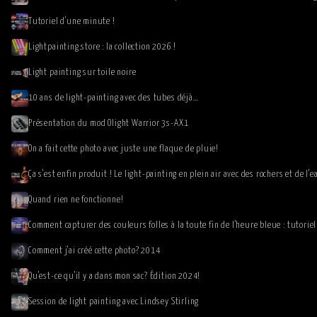
Tutoriel d'une minute !
Lightpainting.store : la collection 2026 !
Light painting sur toile noire
10 ans de light-painting avec des tubes déjà…
Présentation du mod Olight Warrior 3s-AX1
On a fait cette photo avec juste une flaque de pluie!
Ça s'est enfin produit ! Le light-painting en plein air avec des rochers et de l'e
Quand rien ne fonctionne!
Comment capturer des couleurs folles à la toute fin de l'heure bleue : tutoriel
Comment j'ai créé cette photo? 2014
Qu'est-ce qu'il y a dans mon sac? Édition 2024!
Session de light painting avec Lindsey Stirling