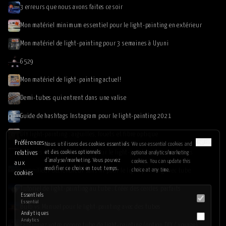
3 erreurs que nous avons faites ce soir
Mon matériel minimum essentiel pour le light-painting en extérieur
Mon matériel de light-painting pour 3 semaines à Uyuni
6529
Mon matériel de light-painting actuel!
Demi-tubes qui entrent dans une valise
Guide de hashtags Instagram pour le light-painting 2021
DIY light-painting : aiguilles, fouets et fibre optique
English
Préférences
Nous utilisons des cookies essentiels
We use essential cookies and
Réglages de l'appareil photo pour le light-painting avec des tubes
et des cookies optionnels
relatives
optional analytics/marketing
d'analyse/marketing. Vous pouvez
cookies. You can update this
aux
modifier ce choix en tout temps.
Le meilleur déclencheur sans fil pour le light-painting avec tube
choice at any time.
cookies
Tutoriel de light-painting au tube : Créer des cercles parfaits
Essentiels
Essential
Bulb vs Manuel pour le light-painting avec des tubes
Analytiques
Analytics
Fabriquez votre propre tube de light-painting (option DIY / voyage)