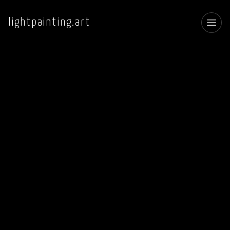
lightpainting.art
Toggl