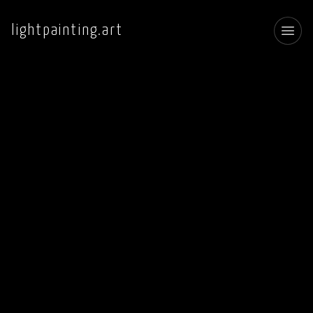
lightpainting.art
Toggl