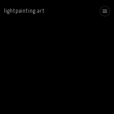
lightpainting.art
Toggl