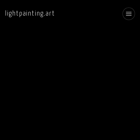
lightpainting.art
Toggl