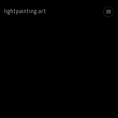
lightpainting.art
Toggl