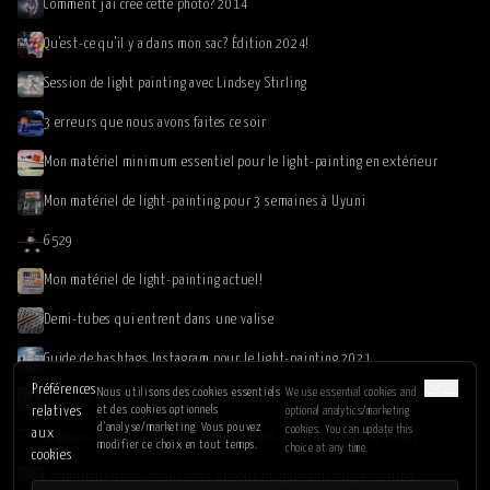
Comment j'ai créé cette photo? 2014
Qu'est-ce qu'il y a dans mon sac? Édition 2024!
Session de light painting avec Lindsey Stirling
3 erreurs que nous avons faites ce soir
Mon matériel minimum essentiel pour le light-painting en extérieur
Mon matériel de light-painting pour 3 semaines à Uyuni
6529
Mon matériel de light-painting actuel!
Demi-tubes qui entrent dans une valise
Guide de hashtags Instagram pour le light-painting 2021
English
Préférences
Nous utilisons des cookies essentiels
We use essential cookies and
DIY light-painting : aiguilles, fouets et fibre optique
et des cookies optionnels
relatives
optional analytics/marketing
d'analyse/marketing. Vous pouvez
cookies. You can update this
aux
Réglages de l'appareil photo pour le light-painting avec des tubes
modifier ce choix en tout temps.
choice at any time.
cookies
Le meilleur déclencheur sans fil pour le light-painting avec tube